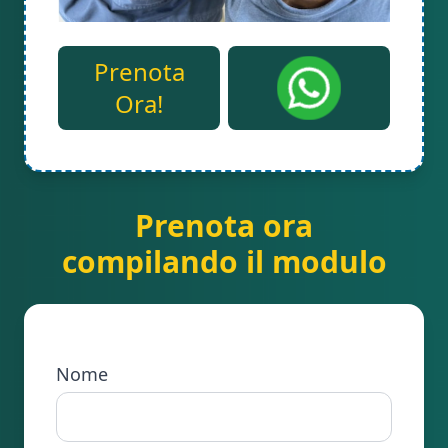
Prenota
Ora!
Prenota ora
compilando il modulo
Nome