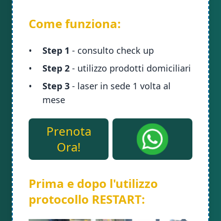
Come funziona:
•
Step 1
- consulto check up
•
Step 2
- utilizzo prodotti domiciliari
•
Step 3
- laser in sede 1 volta al
mese
Prenota
Ora!
Prima e dopo l'utilizzo
protocollo RESTART: